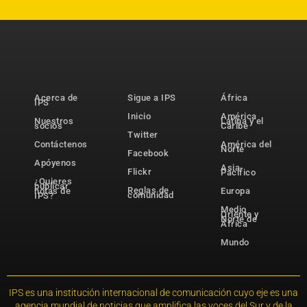
Acerca de
Sigue a IPS
África
IPS
Inicio
América
Nuestros
Latina y el
socios
Caribe
Twitter
Contáctenos
América del
Norte
Facebook
Apóyenos
Asia-
Flickr
Pacífico
¿Quieres
publicar
Reglas de
notas de
Europa
comunidad
IPS?
Medio
Oriente y
Norte de
África
Mundo
IPS es una institución internacional de comunicación cuyo eje es una
agencia mundial de noticias que amplifica las voces del Sur y de la