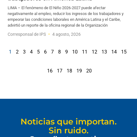
LIMA – El fenómeno de El Niño 2026-2027 puede afectar
negativamente al empleo, reducir los ingresos de los trabajadores y
empeorar las condiciones laborales en América Latina y el Caribe,
advirtió un reporte de la oficina regional de la Organización
Corresponsal de IPS
4 agosto, 2026
1
2
3
4
5
6
7
8
9
10
11
12
13
14
15
16
17
18
19
20
Noticias que importan.
Sin ruido.