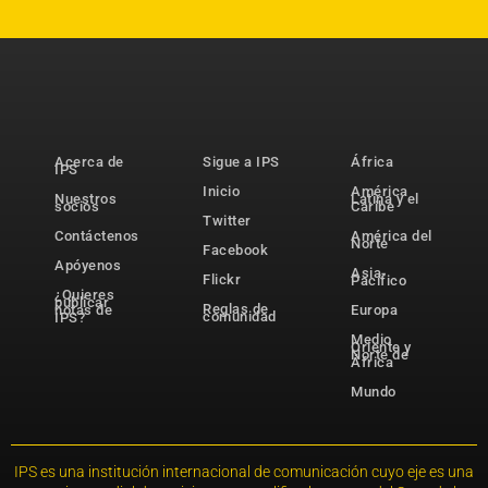
Acerca de
Sigue a IPS
África
IPS
Inicio
América
Nuestros
Latina y el
socios
Caribe
Twitter
Contáctenos
América del
Norte
Facebook
Apóyenos
Asia-
Flickr
Pacífico
¿Quieres
publicar
Reglas de
notas de
Europa
comunidad
IPS?
Medio
Oriente y
Norte de
África
Mundo
IPS es una institución internacional de comunicación cuyo eje es una