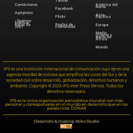
Twitter
Contáctenos
América del
Norte
Facebook
Apóyenos
Asia-
Flickr
Pacífico
¿Quieres
publicar
Reglas de
notas de
Europa
comunidad
IPS?
Medio
Oriente y
Norte de
África
Mundo
IPS es una institución internacional de comunicación cuyo eje es una
agencia mundial de noticias que amplifica las voces del Sur y de la
sociedad civil sobre desarrollo, globalización, derechos humanos y
ambiente. Copyright © 2025 IPS-Inter Press Service. Todos los
derechos reservados.
IPS es la única organización periodística mundial con más
personal y corresponsales en el mundo en desarrollo que en los
países ricos. DONAR
Desarrollo & Hosting: Atiko.Studio