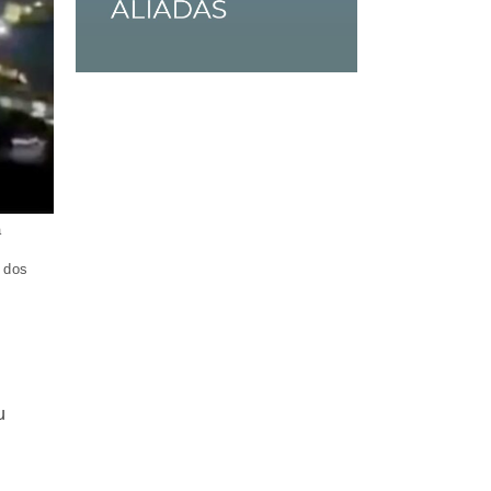
a
 dos
u