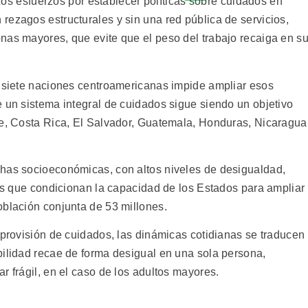
esfuerzos por establecer políticas sobre cuidados en
rezagos estructurales y sin una red pública de servicios,
nas mayores, que evite que el peso del trabajo recaiga en s
s siete naciones centroamericanas impide ampliar esos
e un sistema integral de cuidados sigue siendo un objetivo
ce, Costa Rica, El Salvador, Guatemala, Honduras, Nicaragua
chas socioeconómicas, con altos niveles de desigualdad,
les que condicionan la capacidad de los Estados para ampliar
oblación conjunta de 53 millones.
 provisión de cuidados, las dinámicas cotidianas se traducen
bilidad recae de forma desigual en una sola persona,
r frágil, en el caso de los adultos mayores.