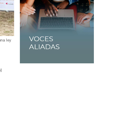
una ley
l