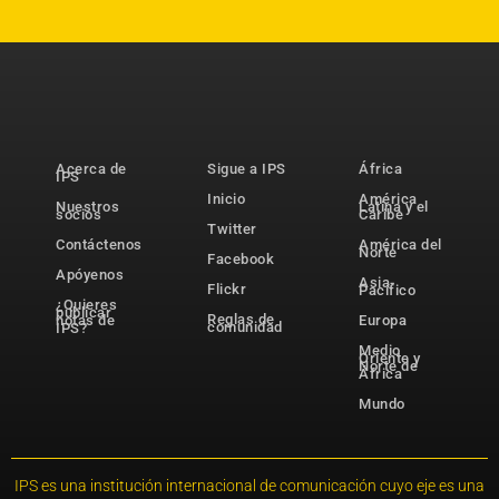
Acerca de
Sigue a IPS
África
IPS
Inicio
América
Nuestros
Latina y el
socios
Caribe
Twitter
Contáctenos
América del
Norte
Facebook
Apóyenos
Asia-
Flickr
Pacífico
¿Quieres
publicar
Reglas de
notas de
Europa
comunidad
IPS?
Medio
Oriente y
Norte de
África
Mundo
IPS es una institución internacional de comunicación cuyo eje es una