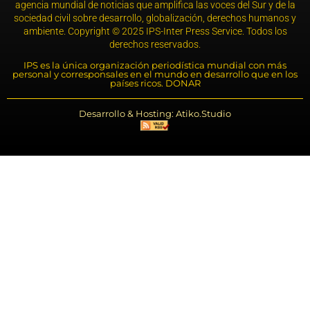
agencia mundial de noticias que amplifica las voces del Sur y de la
sociedad civil sobre desarrollo, globalización, derechos humanos y
ambiente. Copyright © 2025 IPS-Inter Press Service. Todos los
derechos reservados.
IPS es la única organización periodística mundial con más
personal y corresponsales en el mundo en desarrollo que en los
países ricos. DONAR
Desarrollo & Hosting: Atiko.Studio