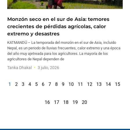
Monzón seco en el sur de Asia: temores
crecientes de pérdidas agrícolas, calor
extremo y desastres
KATMANDÚ – La temporada del monzón en el sur de Asia, incluido
Nepal, es un periodo de lluvias frecuentes, calor extremo y una época
del año muy ajetreada para los agricultores. La mayoría de los
agricultores de Nepal dependen de
Tanka Dhakal
3 julio, 2026
1
2
3
4
5
6
7
8
9
10
11
12
13
14
15
16
17
18
19
20