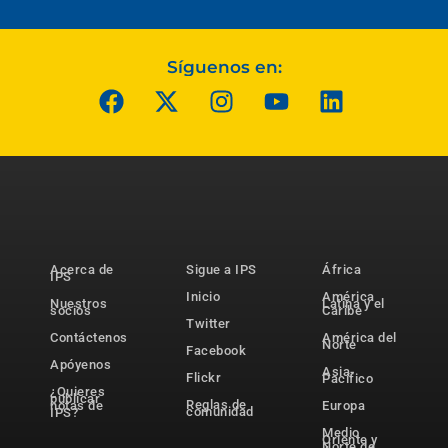
Síguenos en:
Acerca de
Sigue a IPS
África
IPS
Inicio
América
Nuestros
Latina y el
socios
Caribe
Twitter
Contáctenos
América del
Norte
Facebook
Apóyenos
Asia-
Flickr
Pacífico
¿Quieres
publicar
Reglas de
notas de
Europa
comunidad
IPS?
Medio
Oriente y
Norte de