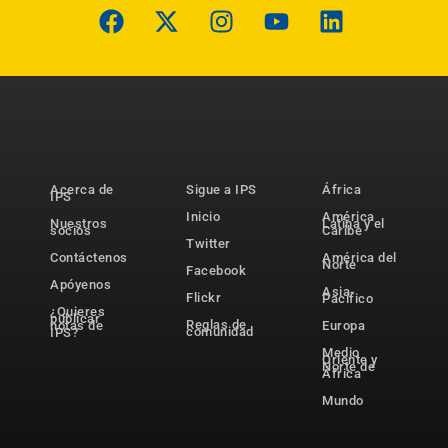
Acerca de
Sigue a IPS
África
IPS
Inicio
América
Nuestros
Latina y el
socios
Caribe
Twitter
Contáctenos
América del
Norte
Facebook
Apóyenos
Asia-
Flickr
Pacífico
¿Quieres
publicar
Reglas de
notas de
Europa
comunidad
IPS?
Medio
Oriente y
Norte de
África
Mundo