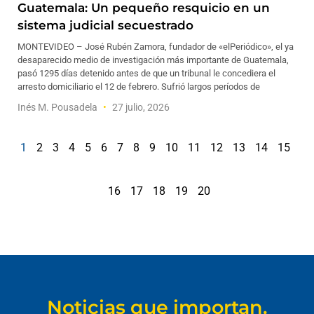
Guatemala: Un pequeño resquicio en un
sistema judicial secuestrado
MONTEVIDEO – José Rubén Zamora, fundador de «elPeriódico», el ya
desaparecido medio de investigación más importante de Guatemala,
pasó 1295 días detenido antes de que un tribunal le concediera el
arresto domiciliario el 12 de febrero. Sufrió largos períodos de
Inés M. Pousadela
27 julio, 2026
1
2
3
4
5
6
7
8
9
10
11
12
13
14
15
16
17
18
19
20
Noticias que importan.