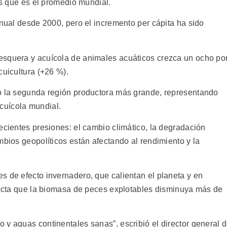
los que es el promedio mundial.
anual desde 2000, pero el incremento per cápita ha sido
esquera y acuícola de animales acuáticos crezca un ocho po
cuicultura (+26 %).
do la segunda región productora más grande, representando
cuícola mundial.
ecientes presiones: el cambio climático, la degradación
mbios geopolíticos están afectando al rendimiento y la
s de efecto invernadero, que calientan el planeta y en
oyecta que la biomasa de peces explotables disminuya más de
 y aguas continentales sanas”, escribió el director general 