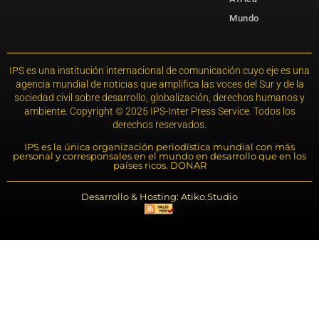
Mundo
IPS es una institución internacional de comunicación cuyo eje es una
agencia mundial de noticias que amplifica las voces del Sur y de la
sociedad civil sobre desarrollo, globalización, derechos humanos y
ambiente. Copyright © 2025 IPS-Inter Press Service. Todos los
derechos reservados.
IPS es la única organización periodística mundial con más
personal y corresponsales en el mundo en desarrollo que en los
países ricos. DONAR
Desarrollo & Hosting: Atiko.Studio