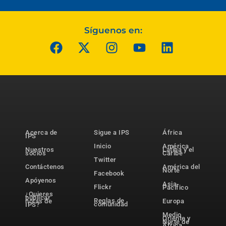
Síguenos en:
Acerca de
Sigue a IPS
África
IPS
Inicio
América
Nuestros
Latina y el
socios
Caribe
Twitter
Contáctenos
América del
Norte
Facebook
Apóyenos
Asia-
Flickr
Pacífico
¿Quieres
publicar
Reglas de
notas de
Europa
comunidad
IPS?
Medio
Oriente y
Norte de
África