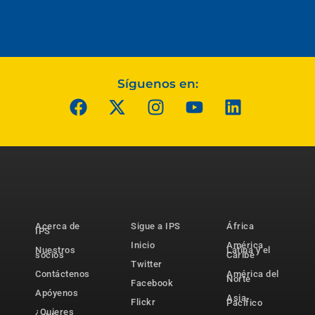
Síguenos en:
Acerca de
Sigue a IPS
África
IPS
Inicio
América
Nuestros
Latina y el
socios
Caribe
Twitter
Contáctenos
América del
Norte
Facebook
Apóyenos
Asia-
Flickr
Pacífico
¿Quieres