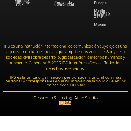
publicar
Reglas de
notas de
Europa
comunidad
IPS?
Medio
Oriente y
Norte de
África
Mundo
IPS es una institución internacional de comunicación cuyo eje es una
agencia mundial de noticias que amplifica las voces del Sur y de la
sociedad civil sobre desarrollo, globalización, derechos humanos y
ambiente. Copyright © 2025 IPS-Inter Press Service. Todos los
derechos reservados.
IPS es la única organización periodística mundial con más
personal y corresponsales en el mundo en desarrollo que en los
países ricos. DONAR
Desarrollo & Hosting: Atiko.Studio