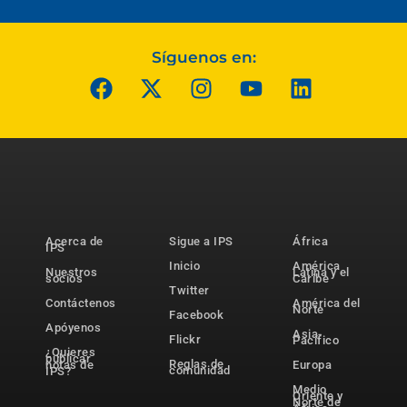
Síguenos en:
Acerca de
Sigue a IPS
África
IPS
Inicio
América
Nuestros
Latina y el
socios
Caribe
Twitter
Contáctenos
América del
Norte
Facebook
Apóyenos
Asia-
Flickr
Pacífico
¿Quieres
publicar
Reglas de
notas de
Europa
comunidad
IPS?
Medio
Oriente y
Norte de