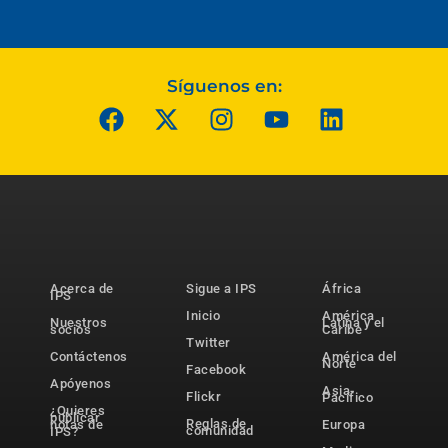
Síguenos en:
Acerca de
Sigue a IPS
África
IPS
Inicio
América
Nuestros
Latina y el
socios
Caribe
Twitter
Contáctenos
América del
Norte
Facebook
Apóyenos
Asia-
Flickr
Pacífico
¿Quieres
publicar
Reglas de
notas de
Europa
comunidad
IPS?