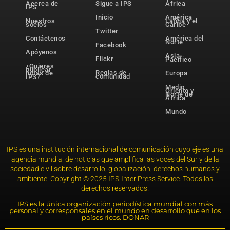
Acerca de
Sigue a IPS
África
IPS
Inicio
América
Nuestros
Latina y el
socios
Caribe
Twitter
Contáctenos
América del
Norte
Facebook
Apóyenos
Asia-
Flickr
Pacífico
¿Quieres
publicar
Reglas de
notas de
Europa
comunidad
IPS?
Medio
Oriente y
Norte de
África
Mundo
IPS es una institución internacional de comunicación cuyo eje es una
agencia mundial de noticias que amplifica las voces del Sur y de la
sociedad civil sobre desarrollo, globalización, derechos humanos y
ambiente. Copyright © 2025 IPS-Inter Press Service. Todos los
derechos reservados.
IPS es la única organización periodística mundial con más
personal y corresponsales en el mundo en desarrollo que en los
países ricos. DONAR