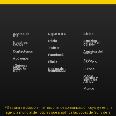
Acerca de
Sigue a IPS
África
IPS
Inicio
América
Nuestros
Latina y el
socios
Caribe
Twitter
Contáctenos
América del
Norte
Facebook
Apóyenos
Asia-
Flickr
Pacífico
¿Quieres
publicar
Reglas de
notas de
Europa
comunidad
IPS?
Medio
Oriente y
Norte de
África
Mundo
IPS es una institución internacional de comunicación cuyo eje es una
agencia mundial de noticias que amplifica las voces del Sur y de la