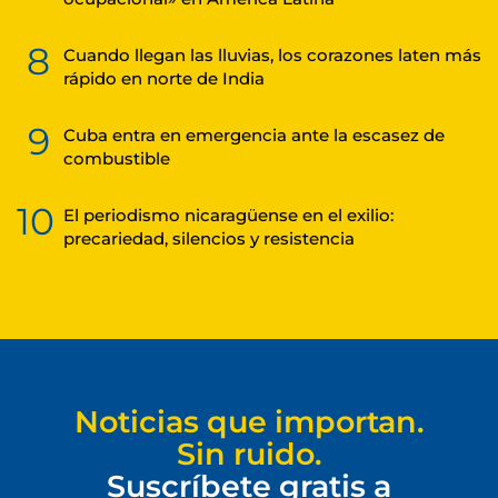
8
Cuando llegan las lluvias, los corazones laten más
rápido en norte de India
9
Cuba entra en emergencia ante la escasez de
combustible
10
El periodismo nicaragüense en el exilio:
precariedad, silencios y resistencia
Noticias que importan.
Sin ruido.
Suscríbete gratis a