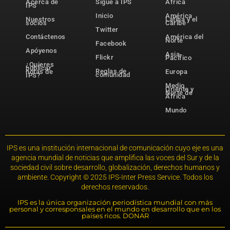
Acerca de
Sigue a IPS
África
IPS
Inicio
América
Nuestros
Latina y el
socios
Caribe
Twitter
Contáctenos
América del
Norte
Facebook
Apóyenos
Asia-
Flickr
Pacífico
¿Quieres
publicar
Reglas de
notas de
Europa
comunidad
IPS?
Medio
Oriente y
Norte de
África
Mundo
IPS es una institución internacional de comunicación cuyo eje es una
agencia mundial de noticias que amplifica las voces del Sur y de la
sociedad civil sobre desarrollo, globalización, derechos humanos y
ambiente. Copyright © 2025 IPS-Inter Press Service. Todos los
derechos reservados.
IPS es la única organización periodística mundial con más
personal y corresponsales en el mundo en desarrollo que en los
países ricos. DONAR