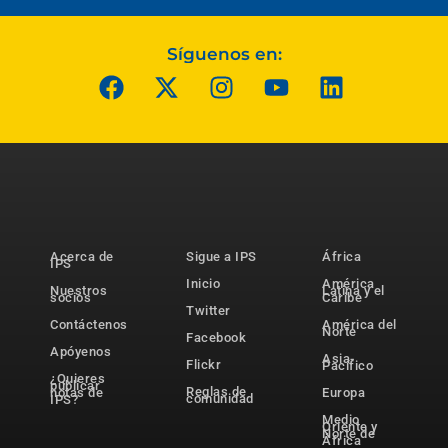
Síguenos en:
Acerca de
Sigue a IPS
África
IPS
Inicio
América
Nuestros
Latina y el
socios
Caribe
Twitter
Contáctenos
América del
Norte
Facebook
Apóyenos
Asia-
Flickr
Pacífico
¿Quieres
publicar
Reglas de
notas de
Europa
comunidad
IPS?
Medio
Oriente y
Norte de
África