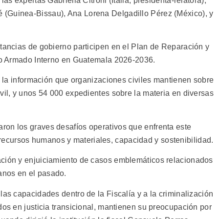
as expertas Gabriella Citroni (Italia, presidenta-relatora),
(Guinea-Bissau), Ana Lorena Delgadillo Pérez (México), y
stancias de gobierno participen en el Plan de Reparación y
cto Armado Interno en Guatemala 2026-2036.
da la información que organizaciones civiles mantienen sobre
vil, y unos 54 000 expedientes sobre la materia en diversas
ron los graves desafíos operativos que enfrenta este
cursos humanos y materiales, capacidad y sostenibilidad.
ación y enjuiciamiento de casos emblemáticos relacionados
anos en el pasado.
las capacidades dentro de la Fiscalía y a la criminalización
dos en justicia transicional, mantienen su preocupación por