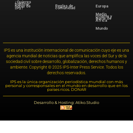
¿Quieres
publicar
Reglas de
notas de
Europa
comunidad
IPS?
Medio
Oriente y
Norte de
África
Mundo
IPS es una institución internacional de comunicación cuyo eje es una
agencia mundial de noticias que amplifica las voces del Sur y de la
sociedad civil sobre desarrollo, globalización, derechos humanos y
ambiente. Copyright © 2025 IPS-Inter Press Service. Todos los
derechos reservados.
IPS es la única organización periodística mundial con más
personal y corresponsales en el mundo en desarrollo que en los
países ricos. DONAR
Desarrollo & Hosting: Atiko.Studio