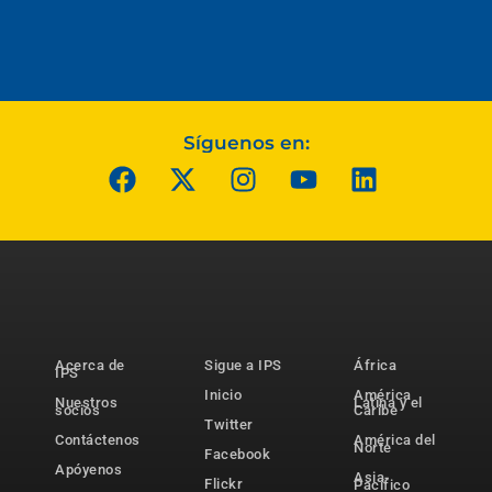
Síguenos en:
Acerca de
Sigue a IPS
África
IPS
Inicio
América
Nuestros
Latina y el
socios
Caribe
Twitter
Contáctenos
América del
Norte
Facebook
Apóyenos
Asia-
Flickr
Pacífico