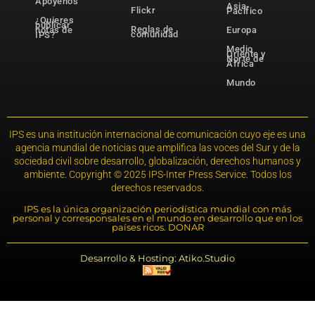
Apóyenos
Asia-
Flickr
Pacífico
¿Quieres
publicar
Reglas de
notas de
Europa
comunidad
IPS?
Medio
Oriente y
Norte de
África
Mundo
IPS es una institución internacional de comunicación cuyo eje es una
agencia mundial de noticias que amplifica las voces del Sur y de la
sociedad civil sobre desarrollo, globalización, derechos humanos y
ambiente. Copyright © 2025 IPS-Inter Press Service. Todos los
derechos reservados.
IPS es la única organización periodística mundial con más
personal y corresponsales en el mundo en desarrollo que en los
países ricos. DONAR
Desarrollo & Hosting: Atiko.Studio