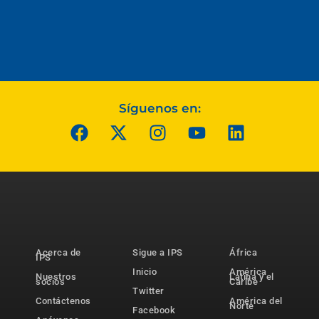
Síguenos en:
Acerca de
Sigue a IPS
África
IPS
Inicio
América
Nuestros
Latina y el
socios
Caribe
Twitter
Contáctenos
América del
Norte
Facebook