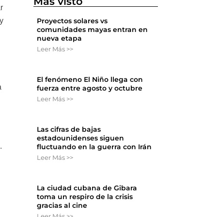
Más visto
r
y
Proyectos solares vs
comunidades mayas entran en
nueva etapa
Leer Más >>
El fenómeno El Niño llega con
a
fuerza entre agosto y octubre
Leer Más >>
Las cifras de bajas
estadounidenses siguen
.
fluctuando en la guerra con Irán
Leer Más >>
La ciudad cubana de Gibara
toma un respiro de la crisis
gracias al cine
Leer Más >>