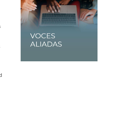
a
s
d