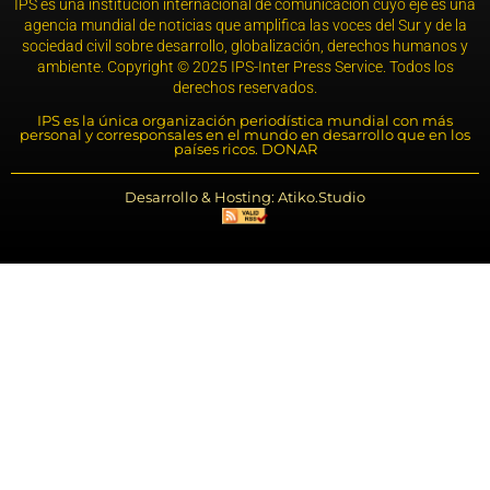
IPS es una institución internacional de comunicación cuyo eje es una
agencia mundial de noticias que amplifica las voces del Sur y de la
sociedad civil sobre desarrollo, globalización, derechos humanos y
ambiente. Copyright © 2025 IPS-Inter Press Service. Todos los
derechos reservados.
IPS es la única organización periodística mundial con más
personal y corresponsales en el mundo en desarrollo que en los
países ricos. DONAR
Desarrollo & Hosting: Atiko.Studio