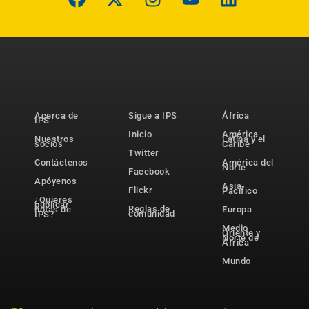
Acerca de
Sigue a IPS
África
IPS
Inicio
América
Nuestros
Latina y el
socios
Caribe
Twitter
Contáctenos
América del
Norte
Facebook
Apóyenos
Asia-
Flickr
Pacífico
¿Quieres
publicar
Reglas de
notas de
Europa
comunidad
IPS?
Medio
Oriente y
Norte de
África
Mundo