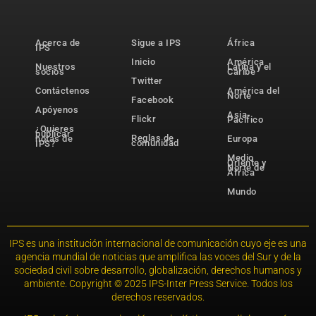
Acerca de
Sigue a IPS
África
IPS
Inicio
América
Nuestros
Latina y el
socios
Caribe
Twitter
Contáctenos
América del
Norte
Facebook
Apóyenos
Asia-
Flickr
Pacífico
¿Quieres
publicar
Reglas de
notas de
Europa
comunidad
IPS?
Medio
Oriente y
Norte de
África
Mundo
IPS es una institución internacional de comunicación cuyo eje es una
agencia mundial de noticias que amplifica las voces del Sur y de la
sociedad civil sobre desarrollo, globalización, derechos humanos y
ambiente. Copyright © 2025 IPS-Inter Press Service. Todos los
derechos reservados.