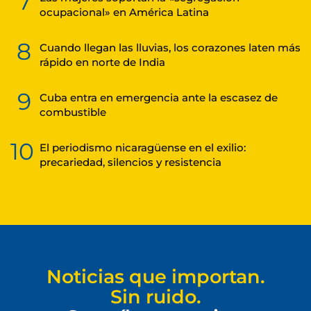
7
ocupacional» en América Latina
8
Cuando llegan las lluvias, los corazones laten más
rápido en norte de India
9
Cuba entra en emergencia ante la escasez de
combustible
10
El periodismo nicaragüense en el exilio:
precariedad, silencios y resistencia
Noticias que importan.
Sin ruido.