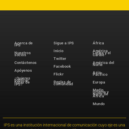
Acerca de
Sigue a IPS
África
IPS
Inicio
América
Nuestros
Latina y el
socios
Caribe
Twitter
Contáctenos
América del
Norte
Facebook
Apóyenos
Asia-
Flickr
Pacífico
¿Quieres
publicar
Reglas de
notas de
Europa
comunidad
IPS?
Medio
Oriente y
Norte de
África
Mundo
IPS es una institución internacional de comunicación cuyo eje es una