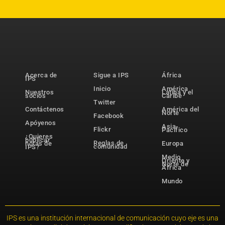
Acerca de
Sigue a IPS
África
IPS
Inicio
América
Nuestros
Latina y el
socios
Caribe
Twitter
Contáctenos
América del
Norte
Facebook
Apóyenos
Asia-
Flickr
Pacífico
¿Quieres
publicar
Reglas de
notas de
Europa
comunidad
IPS?
Medio
Oriente y
Norte de
África
Mundo
IPS es una institución internacional de comunicación cuyo eje es una