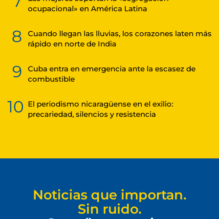
7
ocupacional» en América Latina
8
Cuando llegan las lluvias, los corazones laten más
rápido en norte de India
9
Cuba entra en emergencia ante la escasez de
combustible
10
El periodismo nicaragüense en el exilio:
precariedad, silencios y resistencia
Noticias que importan.
Sin ruido.