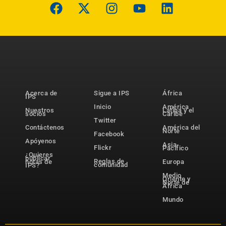
Acerca de
Sigue a IPS
África
IPS
Inicio
América
Nuestros
Latina y el
socios
Caribe
Twitter
Contáctenos
América del
Norte
Facebook
Apóyenos
Asia-
Flickr
Pacífico
¿Quieres
publicar
Reglas de
notas de
Europa
comunidad
IPS?
Medio
Oriente y
Norte de
África
Mundo