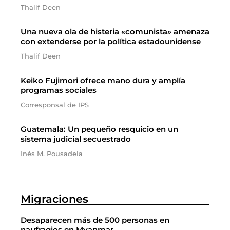
Thalif Deen
Una nueva ola de histeria «comunista» amenaza
con extenderse por la política estadounidense
Thalif Deen
Keiko Fujimori ofrece mano dura y amplía
programas sociales
Corresponsal de IPS
Guatemala: Un pequeño resquicio en un
sistema judicial secuestrado
Inés M. Pousadela
Migraciones
Desaparecen más de 500 personas en
naufragios en Myanmar