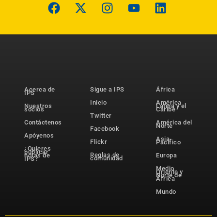
Acerca de
Sigue a IPS
África
IPS
Inicio
América
Nuestros
Latina y el
socios
Caribe
Twitter
Contáctenos
América del
Norte
Facebook
Apóyenos
Asia-
Flickr
Pacífico
¿Quieres
publicar
Reglas de
notas de
Europa
comunidad
IPS?
Medio
Oriente y
Norte de
África
Mundo