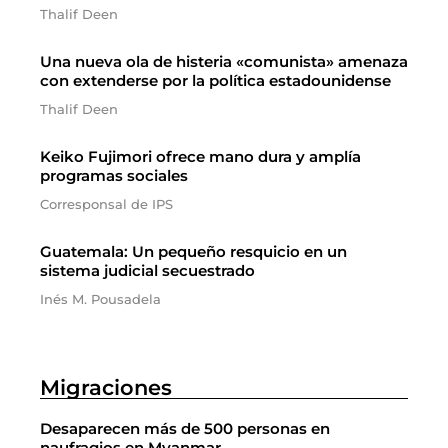
Thalif Deen
Una nueva ola de histeria «comunista» amenaza
con extenderse por la política estadounidense
Thalif Deen
Keiko Fujimori ofrece mano dura y amplía
programas sociales
Corresponsal de IPS
Guatemala: Un pequeño resquicio en un
sistema judicial secuestrado
Inés M. Pousadela
Migraciones
Desaparecen más de 500 personas en
naufragios en Myanmar