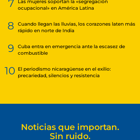
7
Las mujeres soportan la «segregación
ocupacional» en América Latina
8
Cuando llegan las lluvias, los corazones laten más
rápido en norte de India
9
Cuba entra en emergencia ante la escasez de
combustible
10
El periodismo nicaragüense en el exilio:
precariedad, silencios y resistencia
Noticias que importan.
Sin ruido.