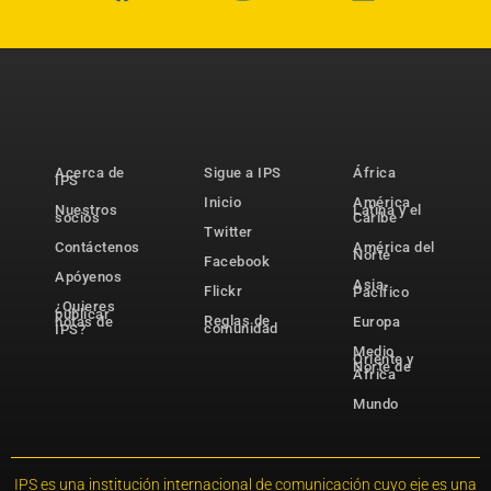
Acerca de
Sigue a IPS
África
IPS
Inicio
América
Nuestros
Latina y el
socios
Caribe
Twitter
Contáctenos
América del
Norte
Facebook
Apóyenos
Asia-
Flickr
Pacífico
¿Quieres
publicar
Reglas de
notas de
Europa
comunidad
IPS?
Medio
Oriente y
Norte de
África
Mundo
IPS es una institución internacional de comunicación cuyo eje es una