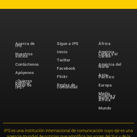
Acerca de
Sigue a IPS
África
IPS
Inicio
América
Nuestros
Latina y el
socios
Caribe
Twitter
Contáctenos
América del
Norte
Facebook
Apóyenos
Asia-
Flickr
Pacífico
¿Quieres
publicar
Reglas de
notas de
Europa
comunidad
IPS?
Medio
Oriente y
Norte de
África
Mundo
IPS es una institución internacional de comunicación cuyo eje es una
agencia mundial de noticias que amplifica las voces del Sur y de la