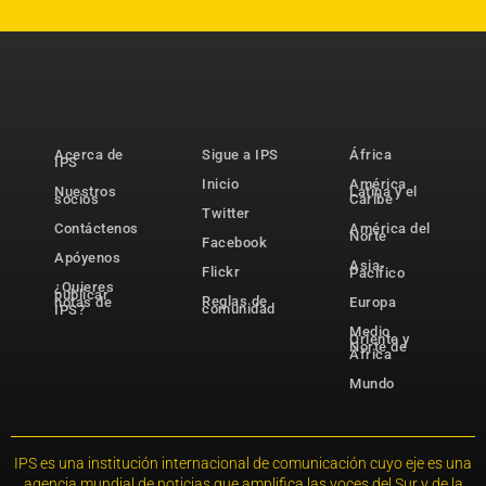
Acerca de
Sigue a IPS
África
IPS
Inicio
América
Nuestros
Latina y el
socios
Caribe
Twitter
Contáctenos
América del
Norte
Facebook
Apóyenos
Asia-
Flickr
Pacífico
¿Quieres
publicar
Reglas de
notas de
Europa
comunidad
IPS?
Medio
Oriente y
Norte de
África
Mundo
IPS es una institución internacional de comunicación cuyo eje es una
agencia mundial de noticias que amplifica las voces del Sur y de la