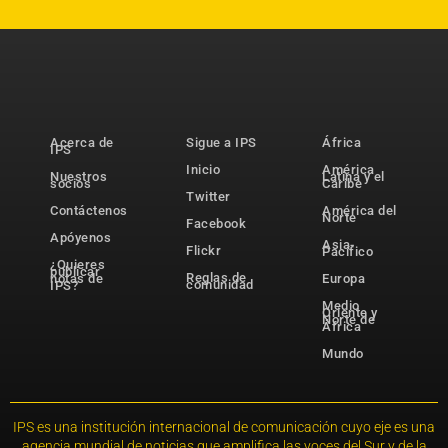
Acerca de
Sigue a IPS
África
IPS
Inicio
América
Nuestros
Latina y el
socios
Caribe
Twitter
Contáctenos
América del
Norte
Facebook
Apóyenos
Asia-
Flickr
Pacífico
¿Quieres
publicar
Reglas de
notas de
Europa
comunidad
IPS?
Medio
Oriente y
Norte de
África
Mundo
IPS es una institución internacional de comunicación cuyo eje es una
agencia mundial de noticias que amplifica las voces del Sur y de la