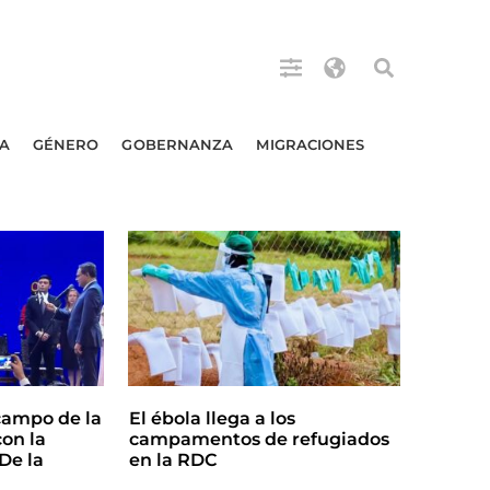
A
GÉNERO
GOBERNANZA
MIGRACIONES
campo de la
El ébola llega a los
on la
campamentos de refugiados
De la
en la RDC