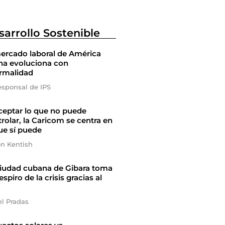
sarrollo Sostenible
ercado laboral de América
na evoluciona con
ormalidad
esponsal de IPS
ceptar lo que no puede
rolar, la Caricom se centra en
ue sí puede
on Kentish
ciudad cubana de Gibara toma
espiro de la crisis gracias al
el Pradas