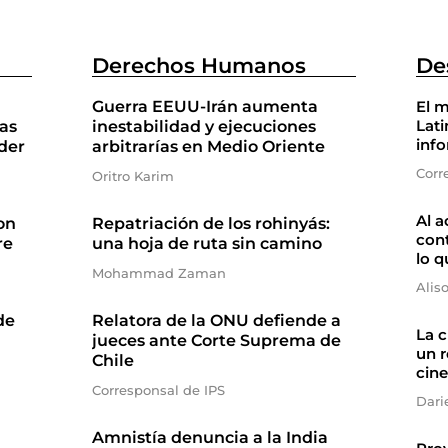
Derechos Humanos
De
Guerra EEUU-Irán aumenta
El m
Lati
as
inestabilidad y ejecuciones
inf
der
arbitrarías en Medio Oriente
Corr
Oritro Karim
Al a
on
Repatriación de los rohinyás:
cont
re
una hoja de ruta sin camino
lo q
Mohammad Zaman
Alis
de
Relatora de la ONU defiende a
La 
jueces ante Corte Suprema de
un r
Chile
cine
Corresponsal de IPS
Dari
Amnistía denuncia a la India