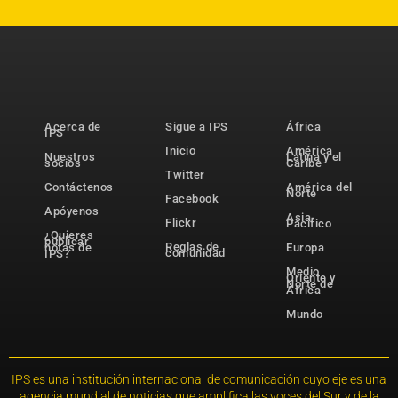
Acerca de
Sigue a IPS
África
IPS
Inicio
América
Nuestros
Latina y el
socios
Caribe
Twitter
Contáctenos
América del
Norte
Facebook
Apóyenos
Asia-
Flickr
Pacífico
¿Quieres
publicar
Reglas de
notas de
Europa
comunidad
IPS?
Medio
Oriente y
Norte de
África
Mundo
IPS es una institución internacional de comunicación cuyo eje es una
agencia mundial de noticias que amplifica las voces del Sur y de la