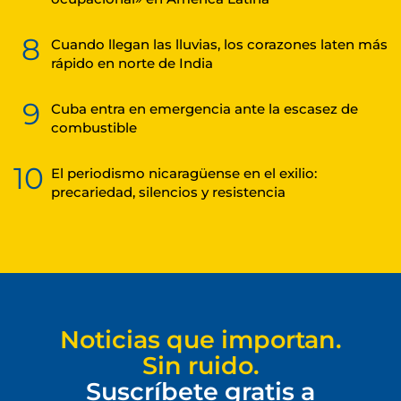
8
Cuando llegan las lluvias, los corazones laten más
rápido en norte de India
9
Cuba entra en emergencia ante la escasez de
combustible
10
El periodismo nicaragüense en el exilio:
precariedad, silencios y resistencia
Noticias que importan.
Sin ruido.
Suscríbete gratis a