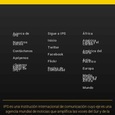
Acerca de
Sigue a IPS
África
IPS
Inicio
América
Nuestros
Latina y el
socios
Caribe
Twitter
Contáctenos
América del
Norte
Facebook
Apóyenos
Asia-
Flickr
Pacífico
¿Quieres
publicar
Reglas de
notas de
Europa
comunidad
IPS?
Medio
Oriente y
Norte de
África
Mundo
IPS es una institución internacional de comunicación cuyo eje es una
agencia mundial de noticias que amplifica las voces del Sur y de la