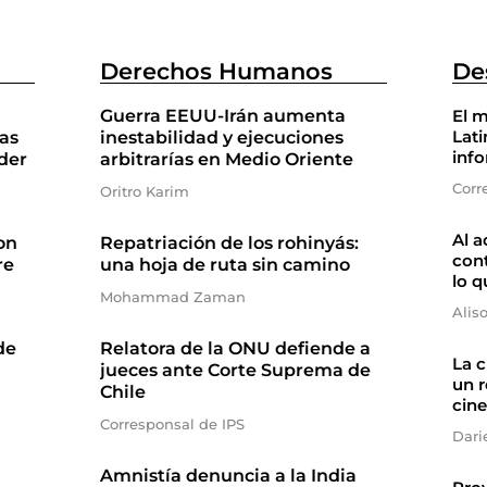
Derechos Humanos
De
Guerra EEUU-Irán aumenta
El m
Lati
as
inestabilidad y ejecuciones
inf
der
arbitrarías en Medio Oriente
Corr
Oritro Karim
Al a
on
Repatriación de los rohinyás:
cont
re
una hoja de ruta sin camino
lo q
Mohammad Zaman
Alis
de
Relatora de la ONU defiende a
La 
jueces ante Corte Suprema de
un r
Chile
cine
Corresponsal de IPS
Dari
Amnistía denuncia a la India