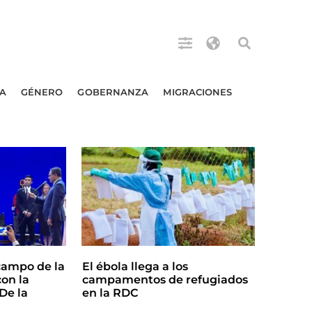
A
GÉNERO
GOBERNANZA
MIGRACIONES
campo de la
El ébola llega a los
on la
campamentos de refugiados
De la
en la RDC