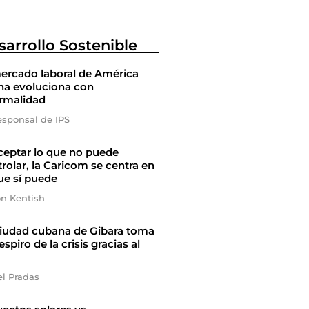
sarrollo Sostenible
ercado laboral de América
na evoluciona con
ormalidad
esponsal de IPS
ceptar lo que no puede
rolar, la Caricom se centra en
ue sí puede
on Kentish
ciudad cubana de Gibara toma
espiro de la crisis gracias al
el Pradas