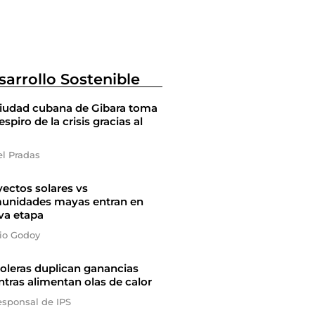
sarrollo Sostenible
ciudad cubana de Gibara toma
espiro de la crisis gracias al
el Pradas
ectos solares vs
unidades mayas entran en
va etapa
io Godoy
oleras duplican ganancias
tras alimentan olas de calor
esponsal de IPS