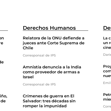
Derechos Humanos
De
on
Relatora de la ONU defiende a
La 
un r
re
jueces ante Corte Suprema de
cine
Chile
Dari
Corresponsal de IPS
de
Proy
Amnistía denuncia a la India
com
como proveedor de armas a
nue
Israel
Emil
Corresponsal de IPS
Petr
iño,
Crímenes de guerra en El
mien
 de
Salvador: tres décadas sin
romper la impunidad
Corr