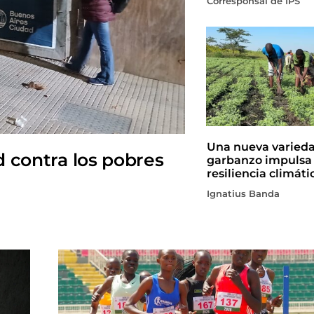
Corresponsal de IPS
Una nueva varied
d contra los pobres
garbanzo impulsa 
resiliencia climáti
Ignatius Banda