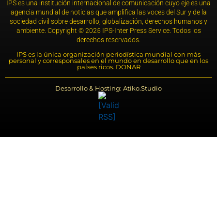
IPS es una institución internacional de comunicación cuyo eje es una
agencia mundial de noticias que amplifica las voces del Sur y de la
sociedad civil sobre desarrollo, globalización, derechos humanos y
ambiente. Copyright © 2025 IPS-Inter Press Service. Todos los
derechos reservados.
IPS es la única organización periodística mundial con más
personal y corresponsales en el mundo en desarrollo que en los
países ricos. DONAR
Desarrollo & Hosting: Atiko.Studio