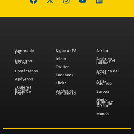
Acerca de
Sigue a IPS
África
IPS
Inicio
América
Nuestros
Latina y el
socios
Caribe
Twitter
Contáctenos
América del
Norte
Facebook
Apóyenos
Asia-
Flickr
Pacífico
¿Quieres
publicar
Reglas de
notas de
Europa
comunidad
IPS?
Medio
Oriente y
Norte de
África
Mundo