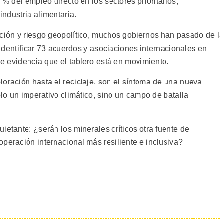
 % del empleo directo en los sectores prioritarios,
industria alimentaria.
ación y riesgo geopolítico, muchos gobiernos han pasado de l
s identificar 73 acuerdos y asociaciones internacionales en
que evidencia que el tablero está en movimiento.
loración hasta el reciclaje, son el síntoma de una nueva
olo un imperativo climático, sino un campo de batalla
ietante: ¿serán los minerales críticos otra fuente de
peración internacional más resiliente e inclusiva?