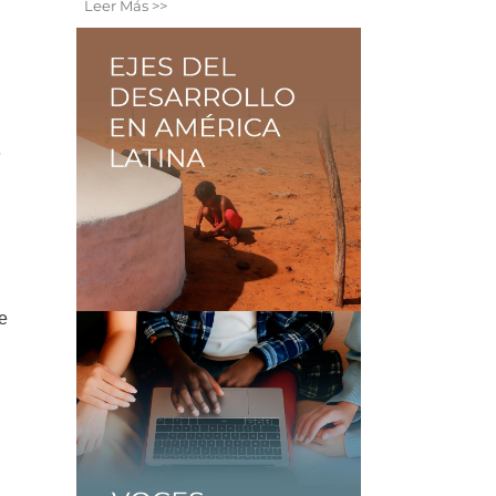
Leer Más >>
6
ue