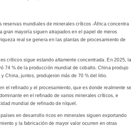
s reservas mundiales de minerales críticos -África concentra
e: la gran mayoría siguen atrapados en el papel de meros
 riqueza real se genera en las plantas de procesamiento de
les críticos sigue estando altamente concentrada. En 2025, l
ó 74 % de la producción mundial de cobalto. China produjo
e y China, juntos, produjeron más de 70 % del litio.
n el refinado y el procesamiento, que es donde realmente s
dominante en el refinado de varios minerales críticos, e
idad mundial de refinado de níquel.
s países en desarrollo ricos en minerales siguen exportando
iento y la fabricación de mayor valor ocurren en otras