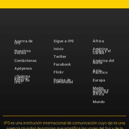
Acerca de
Sigue a IPS
África
IPS
Inicio
América
Nuestros
Latina y el
socios
Caribe
Twitter
Contáctenos
América del
Norte
Facebook
Apóyenos
Asia-
Flickr
Pacífico
¿Quieres
publicar
Reglas de
notas de
Europa
comunidad
IPS?
Medio
Oriente y
Norte de
África
Mundo
IPS es una institución internacional de comunicación cuyo eje es una
agencia mundial de noticias que amplifica las voces del Sur y de la