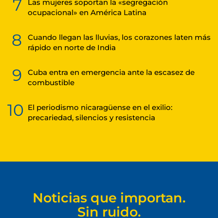
7
Las mujeres soportan la «segregación
ocupacional» en América Latina
8
Cuando llegan las lluvias, los corazones laten más
rápido en norte de India
9
Cuba entra en emergencia ante la escasez de
combustible
10
El periodismo nicaragüense en el exilio:
precariedad, silencios y resistencia
Noticias que importan.
Sin ruido.