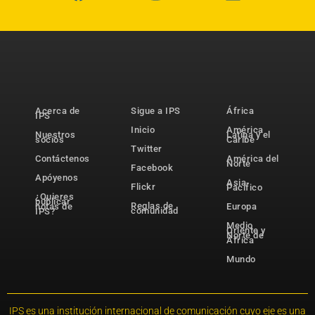
Acerca de
Sigue a IPS
África
IPS
Inicio
América
Nuestros
Latina y el
socios
Caribe
Twitter
Contáctenos
América del
Norte
Facebook
Apóyenos
Asia-
Flickr
Pacífico
¿Quieres
publicar
Reglas de
notas de
Europa
comunidad
IPS?
Medio
Oriente y
Norte de
África
Mundo
IPS es una institución internacional de comunicación cuyo eje es una