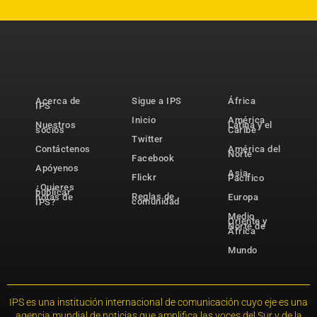
Acerca de
Sigue a IPS
África
IPS
Inicio
América
Nuestros
Latina y el
socios
Caribe
Twitter
Contáctenos
América del
Norte
Facebook
Apóyenos
Asia-
Flickr
Pacífico
¿Quieres
publicar
Reglas de
notas de
Europa
comunidad
IPS?
Medio
Oriente y
Norte de
África
Mundo
IPS es una institución internacional de comunicación cuyo eje es una
agencia mundial de noticias que amplifica las voces del Sur y de la