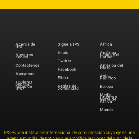
Acerca de
Sigue a IPS
África
IPS
Inicio
América
Nuestros
Latina y el
socios
Caribe
Twitter
Contáctenos
América del
Norte
Facebook
Apóyenos
Asia-
Flickr
Pacífico
¿Quieres
publicar
Reglas de
notas de
Europa
comunidad
IPS?
Medio
Oriente y
Norte de
África
Mundo
IPS es una institución internacional de comunicación cuyo eje es una
agencia mundial de noticias que amplifica las voces del Sur y de la