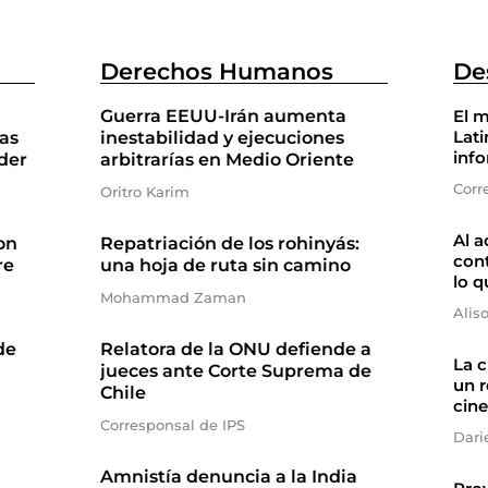
Derechos Humanos
De
Guerra EEUU-Irán aumenta
El m
Lati
as
inestabilidad y ejecuciones
inf
der
arbitrarías en Medio Oriente
Corr
Oritro Karim
Al a
on
Repatriación de los rohinyás:
cont
re
una hoja de ruta sin camino
lo q
Mohammad Zaman
Alis
de
Relatora de la ONU defiende a
La 
jueces ante Corte Suprema de
un r
Chile
cine
Corresponsal de IPS
Dari
Amnistía denuncia a la India