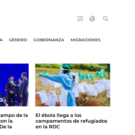
A
GÉNERO
GOBERNANZA
MIGRACIONES
campo de la
El ébola llega a los
on la
campamentos de refugiados
De la
en la RDC