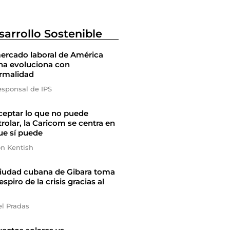
sarrollo Sostenible
ercado laboral de América
na evoluciona con
ormalidad
esponsal de IPS
ceptar lo que no puede
rolar, la Caricom se centra en
ue sí puede
on Kentish
ciudad cubana de Gibara toma
espiro de la crisis gracias al
el Pradas