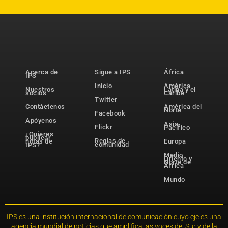
Acerca de
Sigue a IPS
África
IPS
Inicio
América
Nuestros
Latina y el
socios
Caribe
Twitter
Contáctenos
América del
Norte
Facebook
Apóyenos
Asia-
Flickr
Pacífico
¿Quieres
publicar
Reglas de
notas de
Europa
comunidad
IPS?
Medio
Oriente y
Norte de
África
Mundo
IPS es una institución internacional de comunicación cuyo eje es una
agencia mundial de noticias que amplifica las voces del Sur y de la