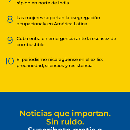
rápido en norte de India
8
Las mujeres soportan la «segregación
ocupacional» en América Latina
9
Cuba entra en emergencia ante la escasez de
combustible
10
El periodismo nicaragüense en el exilio:
precariedad, silencios y resistencia
Noticias que importan.
Sin ruido.