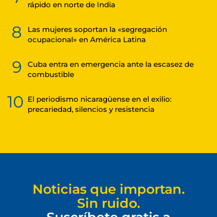
rápido en norte de India
8
Las mujeres soportan la «segregación
ocupacional» en América Latina
9
Cuba entra en emergencia ante la escasez de
combustible
10
El periodismo nicaragüense en el exilio:
precariedad, silencios y resistencia
Noticias que importan.
Sin ruido.