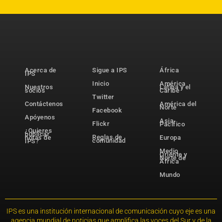
Acerca de
Sigue a IPS
África
IPS
Inicio
América
Nuestros
Latina y el
socios
Caribe
Twitter
Contáctenos
América del
Norte
Facebook
Apóyenos
Asia-
Flickr
Pacífico
¿Quieres
publicar
Reglas de
notas de
Europa
comunidad
IPS?
Medio
Oriente y
Norte de
África
Mundo
IPS es una institución internacional de comunicación cuyo eje es una
agencia mundial de noticias que amplifica las voces del Sur y de la