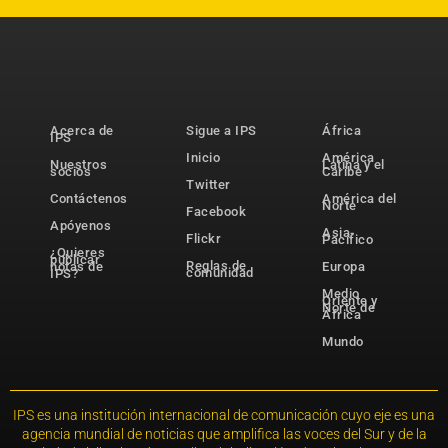
Acerca de
Sigue a IPS
África
IPS
Inicio
América
Nuestros
Latina y el
socios
Caribe
Twitter
Contáctenos
América del
Norte
Facebook
Apóyenos
Asia-
Flickr
Pacífico
¿Quieres
publicar
Reglas de
notas de
Europa
comunidad
IPS?
Medio
Oriente y
Norte de
África
Mundo
IPS es una institución internacional de comunicación cuyo eje es una
agencia mundial de noticias que amplifica las voces del Sur y de la