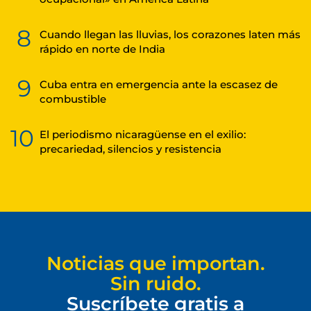
8
Cuando llegan las lluvias, los corazones laten más
rápido en norte de India
9
Cuba entra en emergencia ante la escasez de
combustible
10
El periodismo nicaragüense en el exilio:
precariedad, silencios y resistencia
Noticias que importan.
Sin ruido.
Suscríbete gratis a