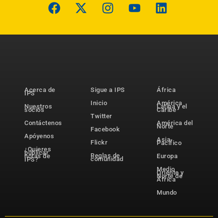
Acerca de
Sigue a IPS
África
IPS
Inicio
América
Nuestros
Latina y el
socios
Caribe
Twitter
Contáctenos
América del
Norte
Facebook
Apóyenos
Asia-
Flickr
Pacífico
¿Quieres
publicar
Reglas de
notas de
Europa
comunidad
IPS?
Medio
Oriente y
Norte de
África
Mundo