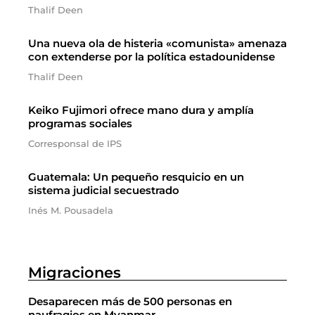
Thalif Deen
Una nueva ola de histeria «comunista» amenaza
con extenderse por la política estadounidense
Thalif Deen
Keiko Fujimori ofrece mano dura y amplía
programas sociales
Corresponsal de IPS
Guatemala: Un pequeño resquicio en un
sistema judicial secuestrado
Inés M. Pousadela
Migraciones
Desaparecen más de 500 personas en
naufragios en Myanmar