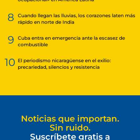
8
Cuando llegan las lluvias, los corazones laten más
rápido en norte de India
9
Cuba entra en emergencia ante la escasez de
combustible
10
El periodismo nicaragüense en el exilio:
precariedad, silencios y resistencia
Noticias que importan.
Sin ruido.
Suscríbete gratis a