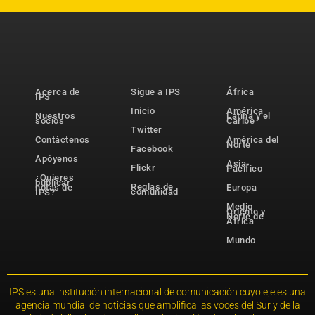
Acerca de
Sigue a IPS
África
IPS
Inicio
América
Nuestros
Latina y el
socios
Caribe
Twitter
Contáctenos
América del
Norte
Facebook
Apóyenos
Asia-
Flickr
Pacífico
¿Quieres
publicar
Reglas de
notas de
Europa
comunidad
IPS?
Medio
Oriente y
Norte de
África
Mundo
IPS es una institución internacional de comunicación cuyo eje es una
agencia mundial de noticias que amplifica las voces del Sur y de la