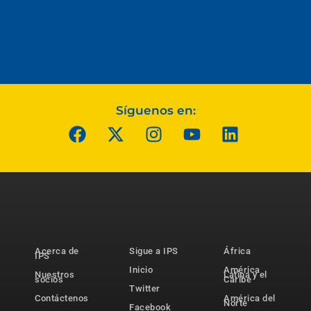
Síguenos en:
Acerca de
Sigue a IPS
África
IPS
Inicio
América
Nuestros
Latina y el
socios
Caribe
Twitter
Contáctenos
América del
Norte
Facebook