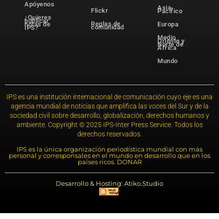
Apóyenos
Asia-
Flickr
Pacífico
¿Quieres
publicar
Reglas de
notas de
Europa
comunidad
IPS?
Medio
Oriente y
Norte de
África
Mundo
IPS es una institución internacional de comunicación cuyo eje es una
agencia mundial de noticias que amplifica las voces del Sur y de la
sociedad civil sobre desarrollo, globalización, derechos humanos y
ambiente. Copyright © 2025 IPS-Inter Press Service. Todos los
derechos reservados.
IPS es la única organización periodística mundial con más
personal y corresponsales en el mundo en desarrollo que en los
países ricos. DONAR
Desarrollo & Hosting: Atiko.Studio