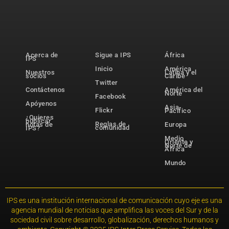
Acerca de
Sigue a IPS
África
IPS
Inicio
América
Nuestros
Latina y el
socios
Caribe
Twitter
Contáctenos
América del
Norte
Facebook
Apóyenos
Asia-
Flickr
Pacífico
¿Quieres
publicar
Reglas de
notas de
Europa
comunidad
IPS?
Medio
Oriente y
Norte de
África
Mundo
IPS es una institución internacional de comunicación cuyo eje es una
agencia mundial de noticias que amplifica las voces del Sur y de la
sociedad civil sobre desarrollo, globalización, derechos humanos y